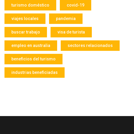
turismo doméstico
covid-19
viajes locales
pandemia
buscar trabajo
visa de turista
empleo en australia
sectores relacionados
beneficios del turismo
industrias beneficiadas